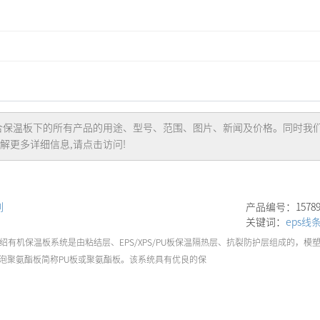
合保温板
下的所有产品的用途、型号、范围、图片、新闻及价格。同时我
解更多详细信息,请点击访问!
列
产品编号：157890
关键词：
eps线
绍有机保温板系统是由粘结层、EPS/XPS/PU板保温隔热层、抗裂防护层组成的，
,硬泡聚氨酯板简称PU板或聚氨酯板。该系统具有优良的保