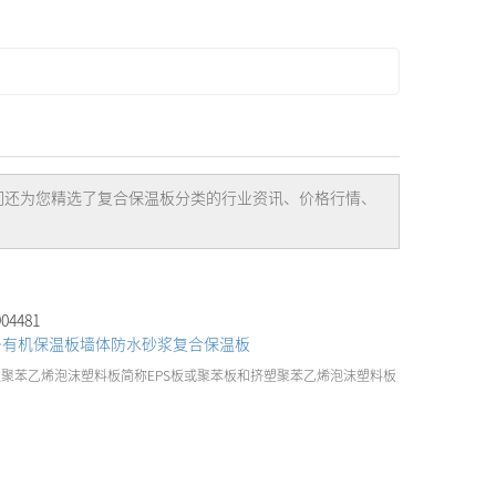
们还为您精选了
复合保温板
分类的行业资讯、价格行情、
4481
条
有机保温板
墙体防水砂浆
复合保温板
模塑聚苯乙烯泡沫塑料板简称EPS板或聚苯板和挤塑聚苯乙烯泡沫塑料板