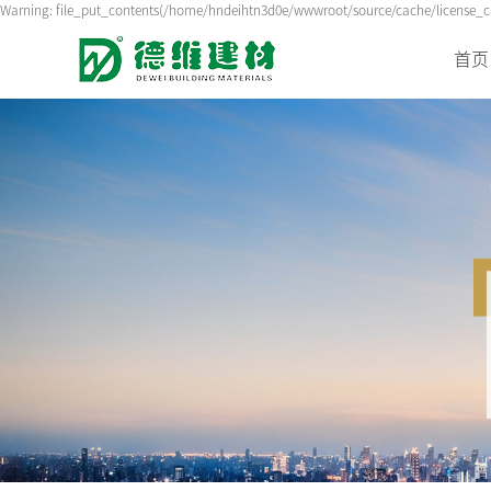
Warning: file_put_contents(/home/hndeihtn3d0e/wwwroot/source/cache/license_cac
首页