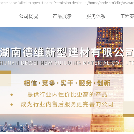
he.php): failed to open stream: Permission denied in /home/hndeihtn3d0e/wwwroo
公司概况
产品展示
服务体系
工程
公司简介
外墙成品装饰线条
用户见证
全新
企业文化
保温材料系列
合作伙伴
经典
荣誉资质
特种砂浆
市场布局
发展历程
发展蓝图