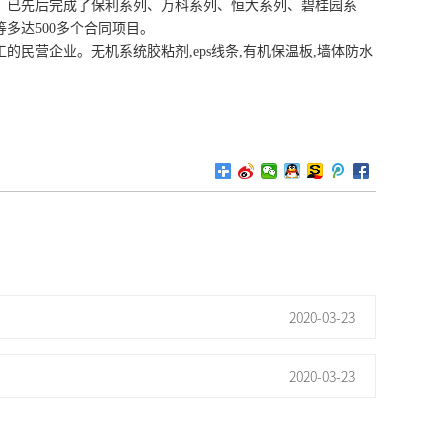
，已先后完成了保利系列、万科系列、恒大系列、碧桂园系
多达500
多
个合同项目。
工的民营企业。
无机系统胶粘剂
,
eps线条,有机保温板,墙体防水
2020-03-23
2020-03-23