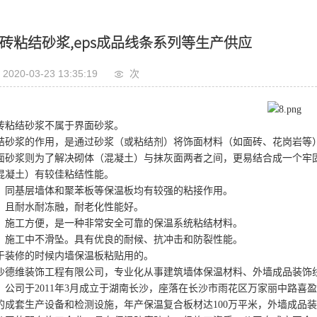
砖粘结砂浆,eps成品线条系列等生产供应
2020-03-23 13:35:19
次
砖粘结砂浆不属于界面砂浆。
结砂浆的作用，是通过砂浆（或粘结剂）将饰面材料（如面砖、花岗岩等
面砂浆则为了解决砌体（混凝土）与抹灰面两者之间，更易结合成一个牢
混凝土）有较佳粘结性能
。
：同基层墙体和聚苯板等保温板均有较强的粘接作用。
：且耐水耐冻融，耐老化性能好。
：施工方便，是一种非常安全可靠的保温系统粘结材料。
：施工中不滑坠。具有优良的耐候、抗冲击和防裂性能。
于装修的时候内墙保温板粘贴用的
。
沙德维装饰工程有限公司，
专业化从事建筑墙体保温材料、外墙成品装饰
。公司于2011年3月成立于湖南长沙，座落在长沙市雨花区万家丽中路喜盈
的成套生产设备和检测设施，年产保温复合板材达100万平米，外墙成品装饰