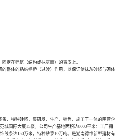
）固定在建筑（结构或抹灰面）的表皮上。
固的整体的粘结搭桥（过渡）作用，以保证使抹灰砂浆与砌体
线条、特种砂浆，集研发、生产、销售、施工于一体的民营企
范城国际大厦15楼。公司生产基地面积达8000平米：工厂拥
线条达150万米，特种砂浆10万吨。
是湖南德维新型建材有