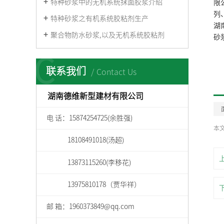
特种砂浆中的无机系统抹面胶浆介绍
限
列
特种砂浆之有机系统胶粘剂生产
湖
聚合物防水砂浆,以及无机系统胶粘剂
砂浆
C
联系我们
Contact Us
湖南德维新型建材有限公司
电 话：15874254725(余胜强)
本
18108491018(汤超)
13873115260(李移花)
13975810178（贾华祥）
邮 箱：1960373849@qq.com