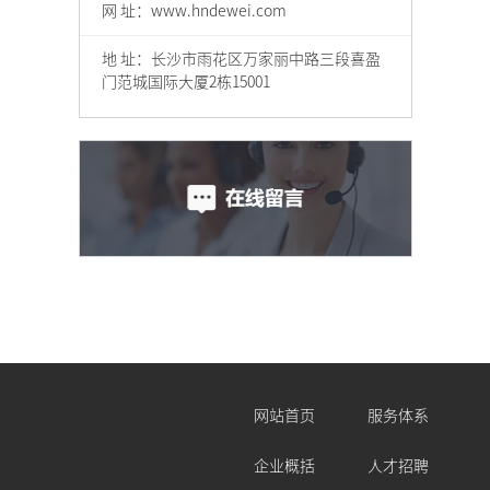
网 址：www.hndewei.com
地 址：长沙市雨花区万家丽中路三段喜盈
门范城国际大厦2栋15001
网站首页
服务体系
企业概括
人才招聘