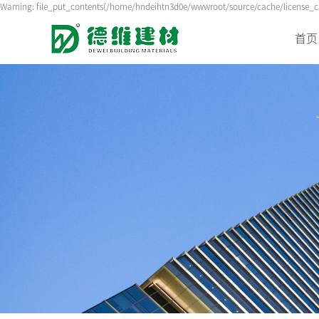
Warning: file_put_contents(/home/hndeihtn3d0e/wwwroot/source/cache/license_cac
首页