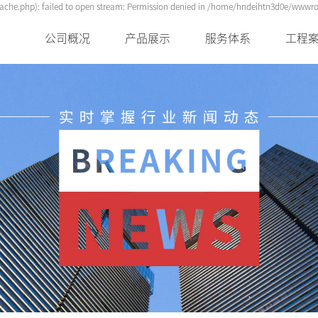
he.php): failed to open stream: Permission denied in /home/hndeihtn3d0e/wwwroo
公司概况
产品展示
服务体系
工程
公司简介
外墙成品装饰线条
用户见证
全新
企业文化
保温材料系列
合作伙伴
经典
荣誉资质
特种砂浆
市场布局
发展历程
发展蓝图