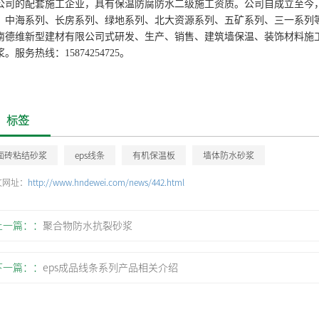
公司的配套施工企业，具有保温防腐防水二级施工资质。公司自成立至今
、中海系列、长房系列、绿地系列、北大资源系列、五矿系列、三一系列等
南德维新型建材有限公司式研发、生产、销售、建筑墙保温、装饰材料施
。服务热线：15874254725
。
标签
面砖粘结砂浆
eps线条
有机保温板
墙体防水砂浆
文网址：
http://www.hndewei.com/news/442.html
上一篇：
聚合物防水抗裂砂浆
下一篇：
eps成品线条系列产品相关介绍