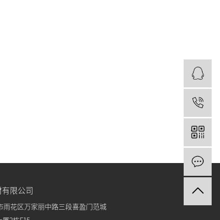
0
材有限公司
市雨花区万家丽中路三段喜盈门范城