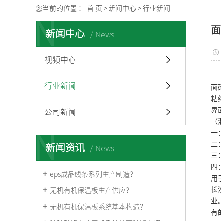
您当前的位置 ：
首 页
>
新闻中心
>
行业新闻
N
面
新闻中心
News
视频中心
行业新闻
面
粘
界
公司新闻
（
一
N
二
新闻资讯
News
三
四
eps成品线条系列生产制造？
用
长
无机有机保温板生产供应？
业
无机有机保温板系统基本构造？
有